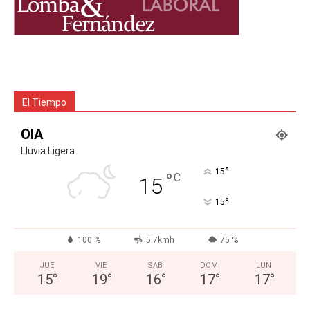
El Tiempo
OIA
Lluvia Ligera
°
15
°
C
15
°
15
100 %
5.7kmh
75 %
JUE
VIE
SAB
DOM
LUN
15
°
19
°
16
°
17
°
17
°