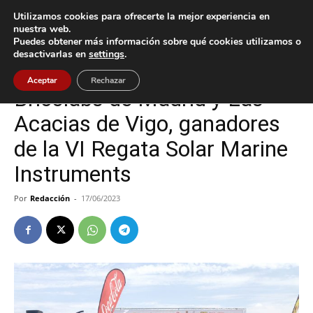
Utilizamos cookies para ofrecerte la mejor experiencia en
nuestra web.
Puedes obtener más información sobre qué cookies utilizamos o
Inicio
Baiona
desactivarlas en
settings
.
Baiona
Deportes
Tecnología
Aceptar
Rechazar
Bricolabs de Madrid y Las
Acacias de Vigo, ganadores
de la VI Regata Solar Marine
Instruments
Por
Redacción
-
17/06/2023