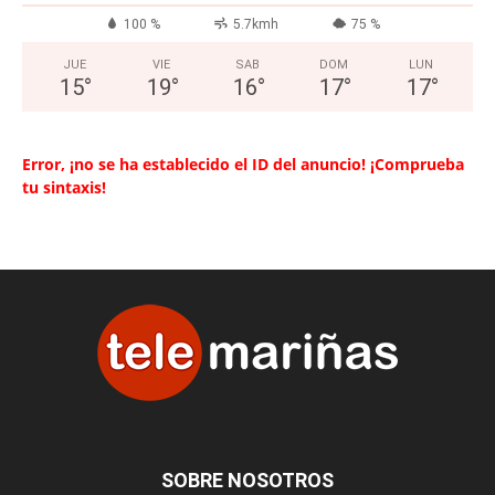
100 %
5.7kmh
75 %
JUE
VIE
SAB
DOM
LUN
15
°
19
°
16
°
17
°
17
°
Error, ¡no se ha establecido el ID del anuncio! ¡Comprueba
tu sintaxis!
SOBRE NOSOTROS