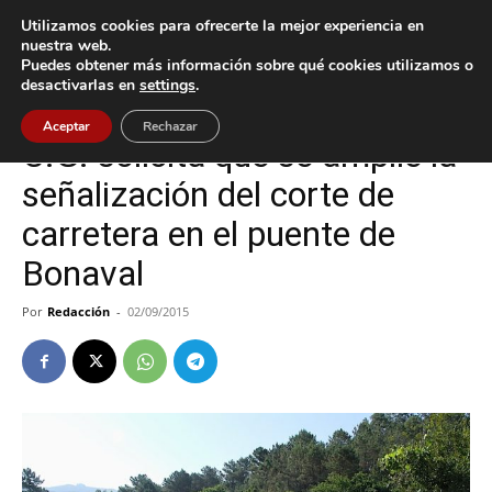
Utilizamos cookies para ofrecerte la mejor experiencia en
nuestra web.
Puedes obtener más información sobre qué cookies utilizamos o
Inicio
Oia
desactivarlas en
settings
.
Oia
Aceptar
Rechazar
C.G. solicita que se amplíe la
señalización del corte de
carretera en el puente de
Bonaval
Por
Redacción
-
02/09/2015