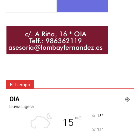
El Tiempo
OIA
Lluvia Ligera
°
15
°
C
15
°
15