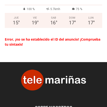
100 %
5.7kmh
75 %
JUE
VIE
SAB
DOM
LUN
15
°
19
°
16
°
17
°
17
°
Error, ¡no se ha establecido el ID del anuncio! ¡Comprueba
tu sintaxis!