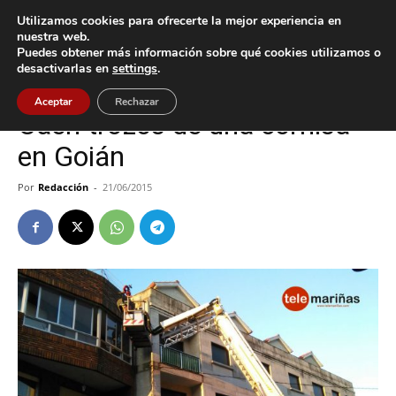
Utilizamos cookies para ofrecerte la mejor experiencia en
nuestra web.
Puedes obtener más información sobre qué cookies utilizamos o
Inicio
Tomiño
desactivarlas en
settings
.
Tomiño
Aceptar
Rechazar
Caen trozos de una cornisa
en Goián
Por
Redacción
-
21/06/2015