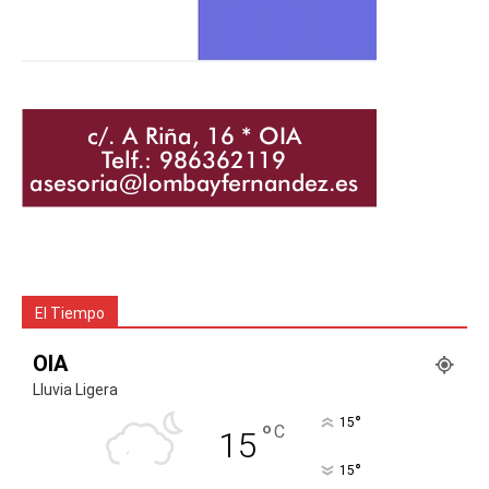
El Tiempo
OIA
Lluvia Ligera
°
15
°
C
15
°
15