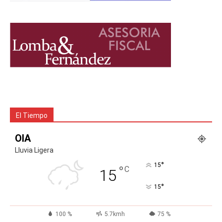
El Tiempo
OIA
Lluvia Ligera
°
15
°
C
15
°
15
100 %
5.7kmh
75 %