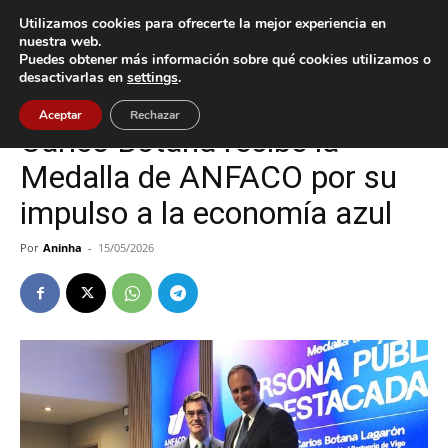
Utilizamos cookies para ofrecerte la mejor experiencia en
nuestra web.
Puedes obtener más información sobre qué cookies utilizamos o
Inicio
Cultura / Ocio
desactivarlas en
settings
.
Cultura / Ocio
Vigo
Aceptar
Rechazar
Carlos Botana recibe la
Medalla de ANFACO por su
impulso a la economía azul
Por
Aninha
-
15/05/2026