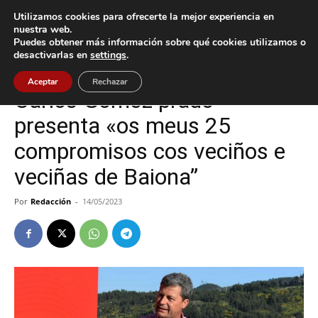
Utilizamos cookies para ofrecerte la mejor experiencia en
nuestra web.
Puedes obtener más información sobre qué cookies utilizamos o
Inicio
Baiona
desactivarlas en
settings
.
Baiona
Política
Aceptar
Rechazar
Carlos Gómez prado
presenta «os meus 25
compromisos cos veciños e
veciñas de Baiona”
Por
Redacción
-
14/05/2023