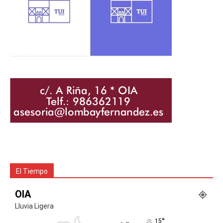
El Tiempo
OIA
Lluvia Ligera
°
15