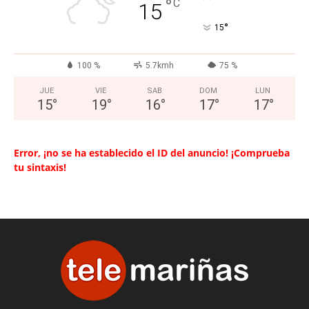
°
C
15
°
15
100 %
5.7kmh
75 %
JUE
VIE
SAB
DOM
LUN
15
°
19
°
16
°
17
°
17
°
Error, ¡no se ha establecido el ID del anuncio! ¡Comprueba
tu sintaxis!