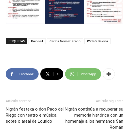
ETIQUETAS
Baiona1
Carlos Gómez Prado
PSdeG Baiona
Facebook
X
WhatsApp
Artículo anterior
Artículo siguiente
Nigrán festexa o don Paco del
Nigrán continúa a recuperar su
Riego con teatro e música
memoria histórica con un
sobre o areal de Lourido
homenaje a los hermanos San
Román