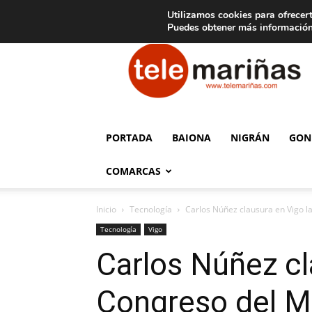
C
15
Aviso legal
Tarifas de publicidad
Oia
Utilizamos cookies para ofrecert
Puedes obtener más información
Telemariñas
PORTADA
BAIONA
NIGRÁN
GON
COMARCAS
Inicio
Tecnología
Carlos Núñez clausura en Vigo la
Tecnología
Vigo
Carlos Núñez cla
Congreso del M