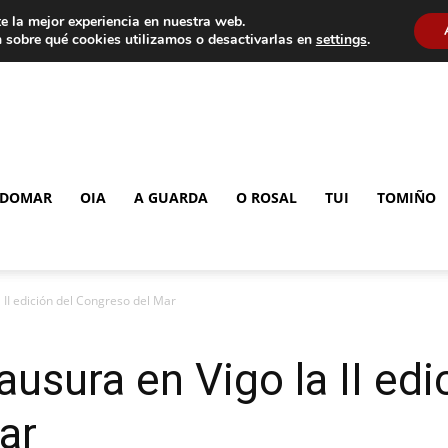
e la mejor experiencia en nuestra web.
 sobre qué cookies utilizamos o desactivarlas en
settings
.
DOMAR
OIA
A GUARDA
O ROSAL
TUI
TOMIÑO
 II edición del Congreso del Mar
usura en Vigo la II edi
ar