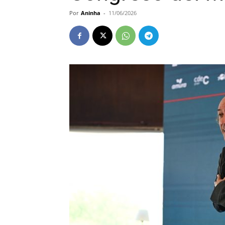
Por
Aninha
-
11/06/2026