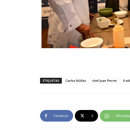
ETIQUETAS
Carlos Núñez
chef Juan Perret
II e
Facebook
X
WhatsAp