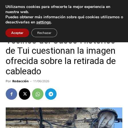
Utilizamos cookies para ofrecerte la mejor experiencia en
nuestra web.
Puedes obtener más información sobre qué cookies utilizamos o
Inicio
Tui
desactivarlas en
settings
.
Tui
Aceptar
Rechazar
Vecinos del Casco Histórico
de Tui cuestionan la imagen
ofrecida sobre la retirada de
cableado
Por
Redacción
-
11/06/2026