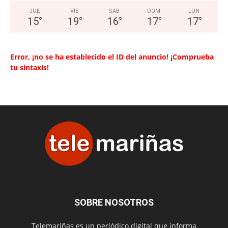
JUE
VIE
SAB
DOM
LUN
15
°
19
°
16
°
17
°
17
°
Error, ¡no se ha establecido el ID del anuncio! ¡Comprueba
tu sintaxis!
SOBRE NOSOTROS
Telemariñas es un periódico digital que informa