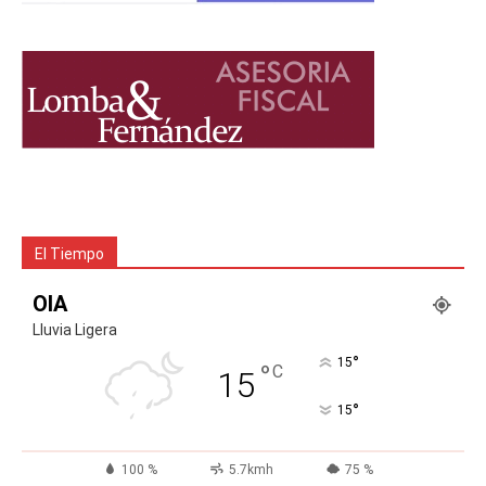
El Tiempo
OIA
Lluvia Ligera
°
15
°
C
15
°
15
100 %
5.7kmh
75 %