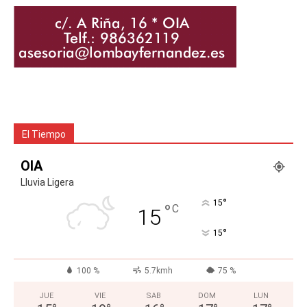
El Tiempo
OIA
Lluvia Ligera
°
15
°
C
15
°
15
100 %
5.7kmh
75 %
JUE
VIE
SAB
DOM
LUN