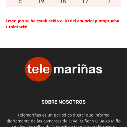
15
°
19
°
16
°
17
°
17
°
Error, ¡no se ha establecido el ID del anuncio! ¡Comprueba
tu sintaxis!
SOBRE NOSOTROS
Telemariñas es un periódico digital que informa
diariamente de las comarcas de O Val Miñor y O Baixo Miño
y de los Concellos de O Porriño y Vigo. Geográficamente