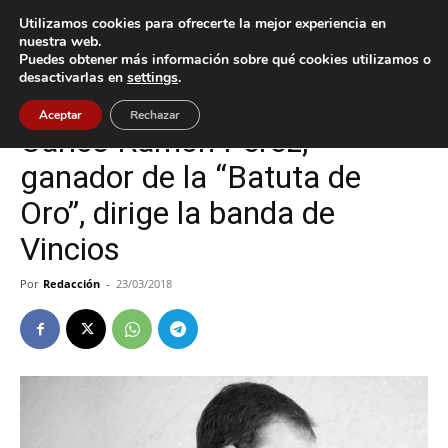
Utilizamos cookies para ofrecerte la mejor experiencia en
nuestra web.
Puedes obtener más información sobre qué cookies utilizamos o
Inicio
Cultura / Ocio
desactivarlas en
settings
.
Cultura / Ocio
Gondomar
Aceptar
Rechazar
Carlos Ramón Pérez,
ganador de la “Batuta de
Oro”, dirige la banda de
Vincios
Por
Redacción
-
23/03/2018