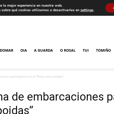
e la mejor experiencia en nuestra web.
 sobre qué cookies utilizamos o desactivarlas en
settings
.
DOMAR
OIA
A GUARDA
O ROSAL
TUI
TOMIÑO
iones participaron en el “Flota como poidas”
na de embarcaciones p
poidas”