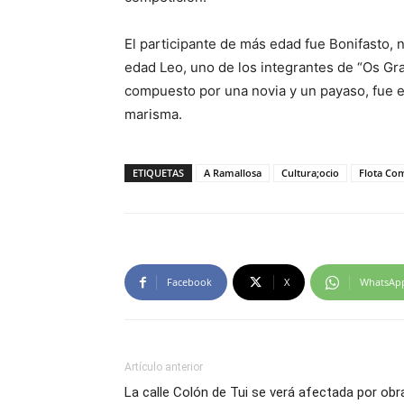
El participante de más edad fue Bonifasto, n
edad Leo, uno de los integrantes de “Os G
compuesto por una novia y un payaso, fue el
marisma.
ETIQUETAS
A Ramallosa
Cultura;ocio
Flota Co
Facebook
X
WhatsAp
Artículo anterior
La calle Colón de Tui se verá afectada por obr