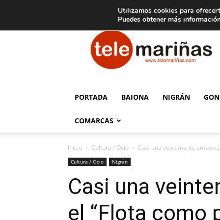
C
15
Aviso legal
Tarifas de publicidad
Oia
Utilizamos cookies para ofrecert
Puedes obtener más información
Telemariñas
PORTADA
BAIONA
NIGRÁN
GON
COMARCAS
Inicio
Cultura / Ocio
Casi una veintena de embarcac
Cultura / Ocio
Nigrán
Casi una veinte
el “Flota como 