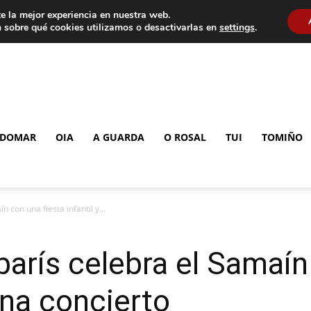
e la mejor experiencia en nuestra web.
 sobre qué cookies utilizamos o desactivarlas en
settings
.
DOMAR
OIA
A GUARDA
O ROSAL
TUI
TOMIÑO
 con una fiesta infantil y...
barís celebra el Samaín
ena concierto