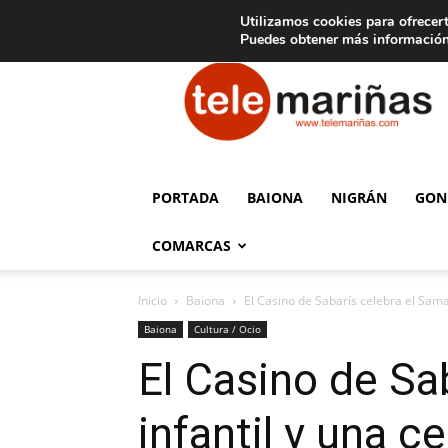
C
15
Aviso legal
Tarifas de publicidad
Oia
Utilizamos cookies para ofrecert
Puedes obtener más información
Telemariñas
PORTADA
BAIONA
NIGRÁN
GON
COMARCAS
Inicio
Baiona
El Casino de Sabarís celebra el Samaín
Baiona
Cultura / Ocio
El Casino de Sa
infantil y una c