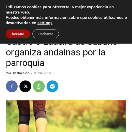
Utilizamos cookies para ofrecerte la mejor experiencia en
nuestra web.
Puedes obtener más información sobre qué cookies utilizamos o
Inicio
Baiona
desactivarlas en
settings
.
Baiona
Cultura / Ocio
Aceptar
Rechazar
Castro e Ladeira de Sabarís
organiza andainas por la
parroquia
Por
Redacción
-
01/04/2018