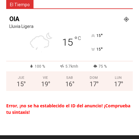
El Tiempo
OIA
Lluvia Ligera
°
15
°
C
15
°
15
100 %
5.7kmh
75 %
JUE
VIE
SAB
DOM
LUN
15
°
19
°
16
°
17
°
17
°
Error, ¡no se ha establecido el ID del anuncio! ¡Comprueba
tu sintaxis!