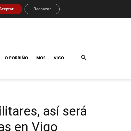
Aceptar
Rechazar
O PORRIÑO
MOS
VIGO
itares, así será
das en Vigo