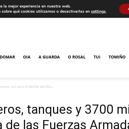
e la mejor experiencia en nuestra web.
 sobre qué cookies utilizamos o desactivarlas en
settings
.
DOMAR
OIA
A GUARDA
O ROSAL
TUI
TOMIÑO
ares, así será el desfile del Día...
ros, tanques y 3700 mil
Día de las Fuerzas Arma