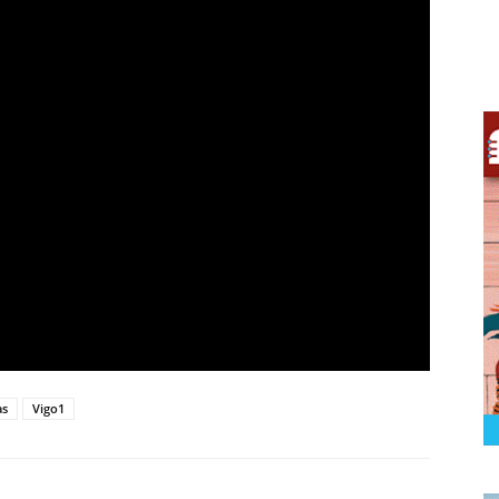
as
Vigo1