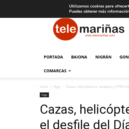
C
15
Aviso legal
Tarifas de publicidad
Oia
Utilizamos cookies para ofrecert
Puedes obtener más información
Telemariñas
PORTADA
BAIONA
NIGRÁN
GON
COMARCAS
Inicio
Vigo
Cazas, helicópteros, tanques y 3700 milit
Vigo
Cazas, helicópte
el desfile del 