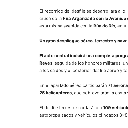
El recorrido del desfile se desarrollará a lo 
cruce de la
Rúa Arganzada con la Avenida d
esta misma avenida con la
Rúa do Río
, en u
Un gran despliegue aéreo, terrestre y nava
El acto central incluirá una completa prog
Reyes
, seguida de los honores militares, un
a los caídos y el posterior desfile aéreo y te
En el apartado aéreo participarán
71 aeron
25 helicópteros
, que sobrevolarán la costa
El desfile terrestre contará con
109 vehícul
autopropulsados y vehículos blindados 8×