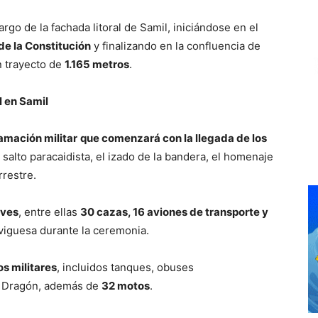
largo de la fachada litoral de Samil, iniciándose en el
e la Constitución
y finalizando en la confluencia de
n trayecto de
1.165 metros
.
l en Samil
ramación militar
que comenzará con la llegada de los
 salto paracaidista, el izado de la bandera, el homenaje
rrestre.
aves
, entre ellas
30 cazas, 16 aviones de transporte y
 viguesa durante la ceremonia.
os militares
, incluidos tanques, obuses
8 Dragón, además de
32 motos
.