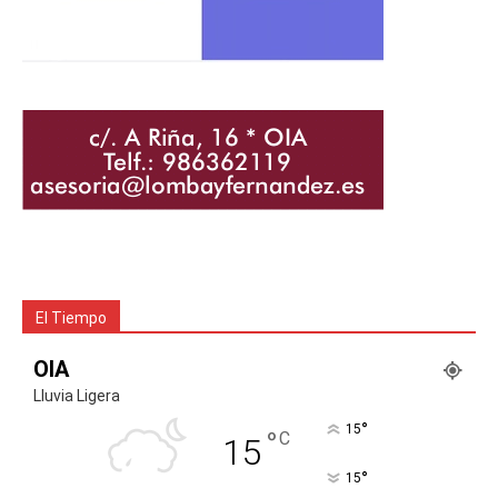
El Tiempo
OIA
Lluvia Ligera
°
15
°
C
15
°
15