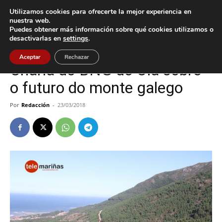
Utilizamos cookies para ofrecerte la mejor experiencia en
nuestra web.
Puedes obtener más información sobre qué cookies utilizamos o
Inicio
Oia
desactivarlas en
settings
.
Oia
Política
Aceptar
Rechazar
Charla do BNG de Oia sobre
o futuro do monte galego
Por
Redacción
-
23/03/2018