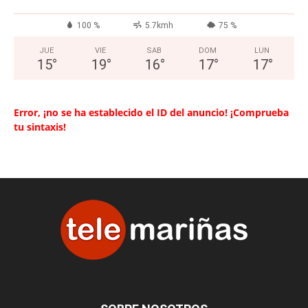
100 %
5.7kmh
75 %
JUE
VIE
SAB
DOM
LUN
15
°
19
°
16
°
17
°
17
°
Error, ¡no se ha establecido el ID del anuncio! ¡Comprueba
tu sintaxis!