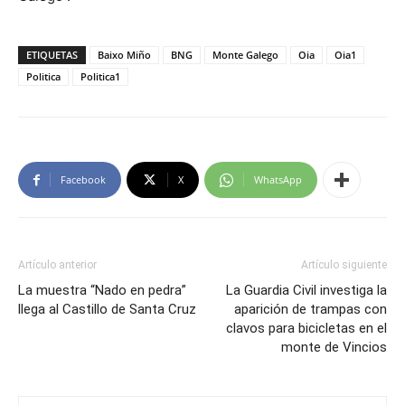
ETIQUETAS
Baixo Miño
BNG
Monte Galego
Oia
Oia1
Politica
Politica1
Facebook
X
WhatsApp
Artículo anterior
Artículo siguiente
La muestra “Nado en pedra”
La Guardia Civil investiga la
llega al Castillo de Santa Cruz
aparición de trampas con
clavos para bicicletas en el
monte de Vincios