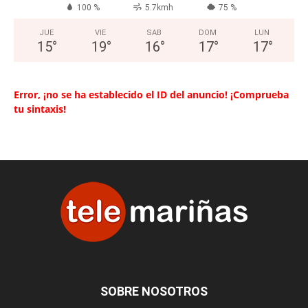
100 %
5.7kmh
75 %
JUE
VIE
SAB
DOM
LUN
15
°
19
°
16
°
17
°
17
°
Error, ¡no se ha establecido el ID del anuncio! ¡Comprueba
tu sintaxis!
SOBRE NOSOTROS