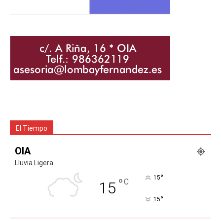
El Tiempo
OIA
Lluvia Ligera
°
15
°
C
15
°
15