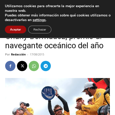
Utilizamos cookies para ofrecerte la mejor experiencia en
nuestra web.
Puedes obtener más información sobre qué cookies utilizamos o
Inicio
Baiona
desactivarlas en
settings
.
Baiona
Aceptar
Rechazar
Chuny Bermúdez, premio al
navegante oceánico del año
Por
Redacción
-
17/08/2015