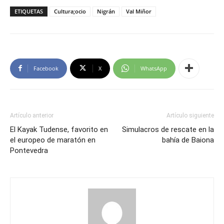
ETIQUETAS
Cultura;ocio
Nigrán
Val Miñor
Facebook
X
WhatsApp
Artículo anterior
Artículo siguiente
El Kayak Tudense, favorito en
Simulacros de rescate en la
el europeo de maratón en
bahía de Baiona
Pontevedra