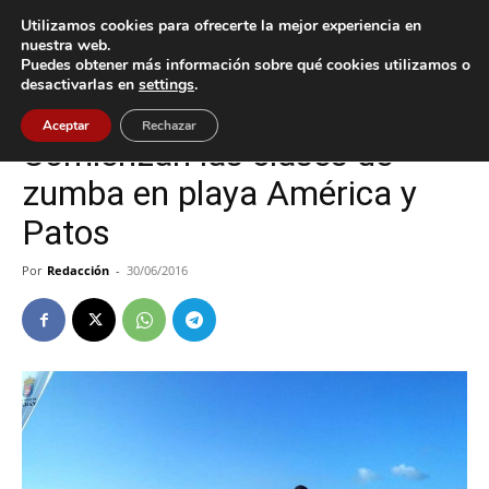
Utilizamos cookies para ofrecerte la mejor experiencia en
nuestra web.
Puedes obtener más información sobre qué cookies utilizamos o
Inicio
Cultura / Ocio
desactivarlas en
settings
.
Cultura / Ocio
Nigrán
Aceptar
Rechazar
Comienzan las clases de
zumba en playa América y
Patos
Por
Redacción
-
30/06/2016