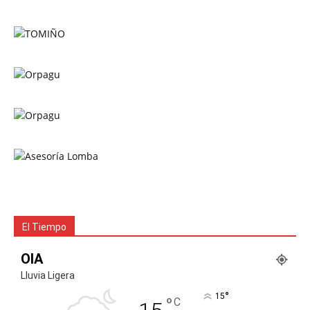
El Tiempo
OIA
Lluvia Ligera
°
15
°
C