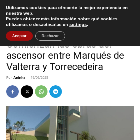
Utilizamos cookies para ofrecerte la mejor experiencia en
nuestra web.
Puedes obtener más información sobre qué cookies
Inicio
Tecnología
utilizamos o desactivarlas en
settings
.
Tecnología
Vigo
Aceptar
Rechazar
Comienzan las obras del
ascensor entre Marqués de
Valterra y Torrecedeira
Por
Aninha
-
19/06/2025