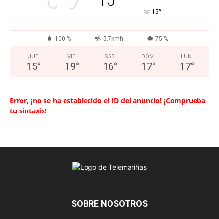
15
°
15
100 %
5.7kmh
75 %
JUE
VIE
SAB
DOM
LUN
15
°
19
°
16
°
17
°
17
°
Error, ¡no se ha establecido el ID del anuncio! ¡Comprueba
tu sintaxis!
SOBRE NOSOTROS