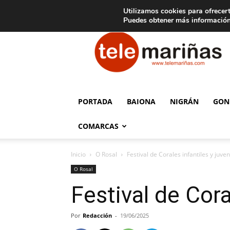
C
15
Aviso legal
Tarifas de publicidad
Oia
Utilizamos cookies para ofrecert
Puedes obtener más información
Telemariñas
PORTADA
BAIONA
NIGRÁN
GON
COMARCAS
Inicio
O Rosal
Festival de Corales infantiles y juve
O Rosal
Festival de Cora
Por
Redacción
-
19/06/2025