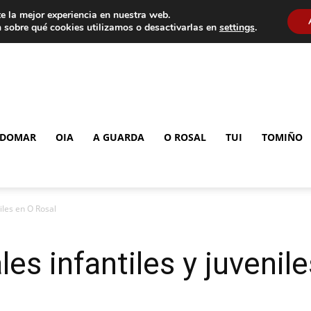
e la mejor experiencia en nuestra web.
 sobre qué cookies utilizamos o desactivarlas en
settings
.
DOMAR
OIA
A GUARDA
O ROSAL
TUI
TOMIÑO
niles en O Rosal
les infantiles y juvenil