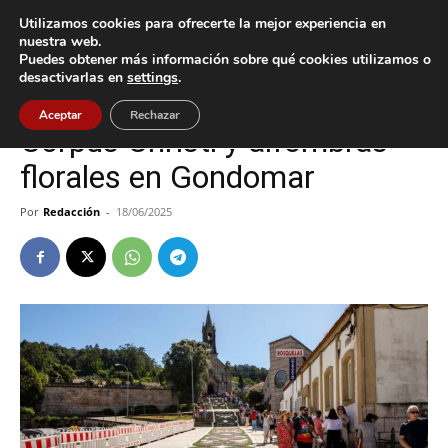
Utilizamos cookies para ofrecerte la mejor experiencia en
nuestra web.
Puedes obtener más información sobre qué cookies utilizamos o
Inicio
Cultura / Ocio
desactivarlas en
settings
.
Cultura / Ocio
Gondomar
Aceptar
Rechazar
Corpus Christi y alfombras
florales en Gondomar
Por
Redacción
-
18/06/2025