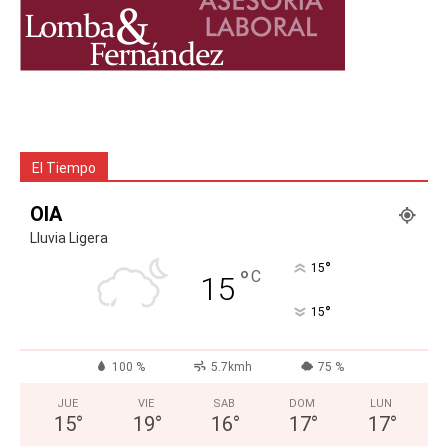
El Tiempo
OIA
Lluvia Ligera
°
15
°
C
15
°
15
100 %
5.7kmh
75 %
JUE
VIE
SAB
DOM
LUN
15
°
19
°
16
°
17
°
17
°