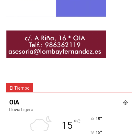
El Tiempo
OIA
Lluvia Ligera
°
15
°
C
15
°
15