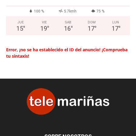
100 %
5.7kmh
75 %
JUE
VIE
SAB
DOM
LUN
15
°
19
°
16
°
17
°
17
°
Error, ¡no se ha establecido el ID del anuncio! ¡Comprueba
tu sintaxis!