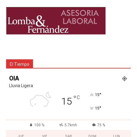
El Tiempo
OIA
Lluvia Ligera
°
15
°
C
15
°
15
100 %
5.7kmh
75 %
JUE
VIE
SAB
DOM
LUN