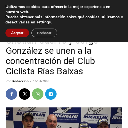
Utilizamos cookies para ofrecerte la mejor experiencia en
nuestra web.
Puedes obtener más información sobre qué cookies utilizamos o
Inicio
Deportes
desactivarlas en
settings
.
Deportes
Nigrán
Aceptar
Rechazar
Cristian Cuervo y Jorge
González se unen a la
concentración del Club
Ciclista Rías Baixas
Por
Redacción
-
16/01/2018