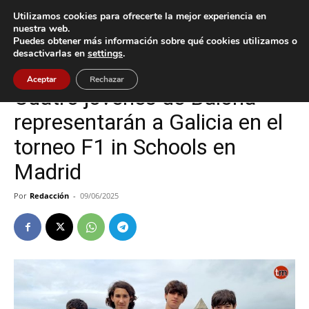
Utilizamos cookies para ofrecerte la mejor experiencia en
nuestra web.
Puedes obtener más información sobre qué cookies utilizamos o
Inicio
Baiona
desactivarlas en
settings
.
Baiona
Cultura / Ocio
Tecnología
Aceptar
Rechazar
Cuatro jóvenes de Baiona
representarán a Galicia en el
torneo F1 in Schools en
Madrid
Por
Redacción
-
09/06/2025