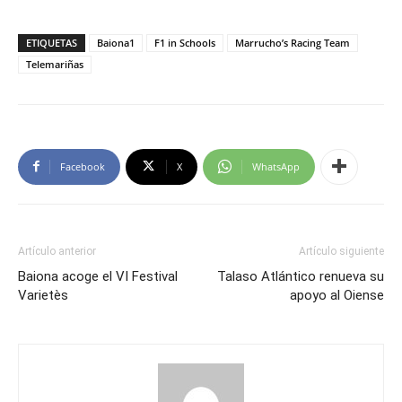
ETIQUETAS
Baiona1
F1 in Schools
Marrucho’s Racing Team
Telemariñas
Facebook
X
WhatsApp
Artículo anterior
Artículo siguiente
Baiona acoge el VI Festival
Talaso Atlántico renueva su
Varietès
apoyo al Oiense