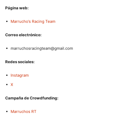
Página web:
Marrucho’s Racing Team
Correo electrónico:
m
a
r
r
u
c
h
o
s
r
a
c
i
n
g
t
e
a
m
@
g
m
a
i
l
.
c
o
m
Redes sociales:
Instagram
X
Campaña de Crowdfunding:
Marruchos RT