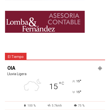
El Tiempo
OIA
Lluvia Ligera
°
15
°
C
15
°
15
100 %
5.7kmh
75 %