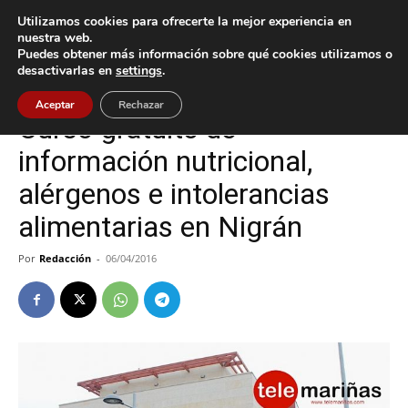
Utilizamos cookies para ofrecerte la mejor experiencia en
nuestra web.
Puedes obtener más información sobre qué cookies utilizamos o
Inicio
Cultura / Ocio
desactivarlas en
settings
.
Cultura / Ocio
Nigrán
Aceptar
Rechazar
Curso gratuito de
información nutricional,
alérgenos e intolerancias
alimentarias en Nigrán
Por
Redacción
-
06/04/2016