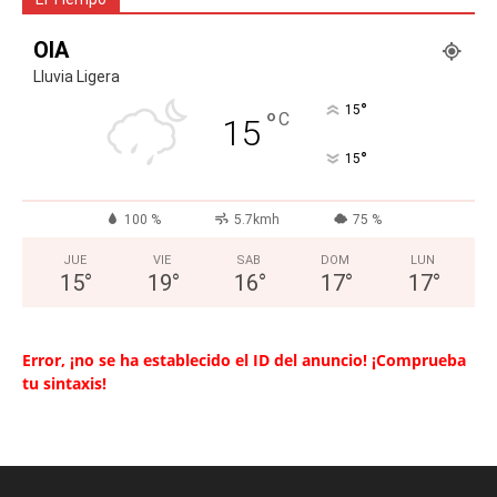
OIA
Lluvia Ligera
°
15
°
C
15
°
15
100 %
5.7kmh
75 %
JUE
VIE
SAB
DOM
LUN
15
°
19
°
16
°
17
°
17
°
Error, ¡no se ha establecido el ID del anuncio! ¡Comprueba
tu sintaxis!