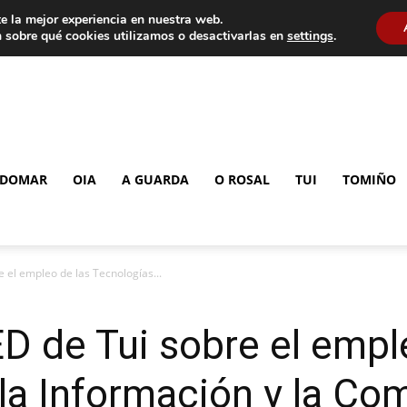
e la mejor experiencia en nuestra web.
 sobre qué cookies utilizamos o desactivarlas en
settings
.
DOMAR
OIA
A GUARDA
O ROSAL
TUI
TOMIÑO
 el empleo de las Tecnologías...
D de Tui sobre el empl
la Información y la Co