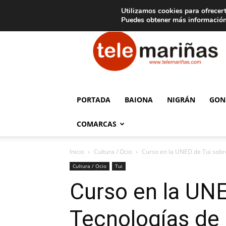
C
15
Aviso legal
Tarifas de publicidad
Oia
Utilizamos cookies para ofrecert
Puedes obtener más información
Telemariñas
PORTADA
BAIONA
NIGRÁN
GON
COMARCAS
Inicio
Cultura / Ocio
Curso en la UNED de Tui sobre
Cultura / Ocio
Tui
Curso en la UNE
Tecnologías de 