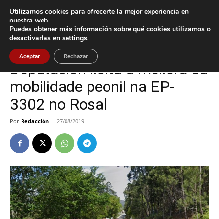
Utilizamos cookies para ofrecerte la mejor experiencia en
nuestra web.
Puedes obtener más información sobre qué cookies utilizamos o
Inicio
O Rosal
desactivarlas en
settings
.
O Rosal
Política
Aceptar
Rechazar
Deputación licita a mellora da
mobilidade peonil na EP-
3302 no Rosal
Por
Redacción
-
27/08/2019