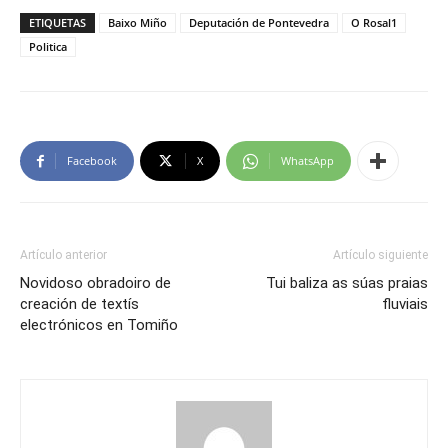
ETIQUETAS
Baixo Miño
Deputación de Pontevedra
O Rosal1
Politica
Facebook
X
WhatsApp
Artículo anterior
Artículo siguiente
Novidoso obradoiro de
Tui baliza as súas praias
creación de textís
fluviais
electrónicos en Tomiño