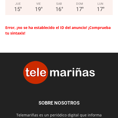
JUE
VIE
SAB
DOM
LUN
15
°
19
°
16
°
17
°
17
°
Error, ¡no se ha establecido el ID del anuncio! ¡Comprueba
tu sintaxis!
SOBRE NOSOTROS
Telemariñas es un periódico digital que informa