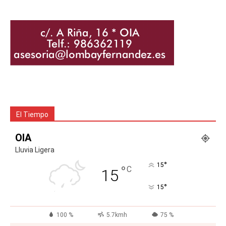
El Tiempo
OIA
Lluvia Ligera
°
15
°
C
15
°
15
100 %
5.7kmh
75 %