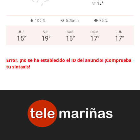
°
15
100 %
5.7kmh
75 %
JUE
VIE
SAB
DOM
LUN
15
°
19
°
16
°
17
°
17
°
Error, ¡no se ha establecido el ID del anuncio! ¡Comprueba
tu sintaxis!