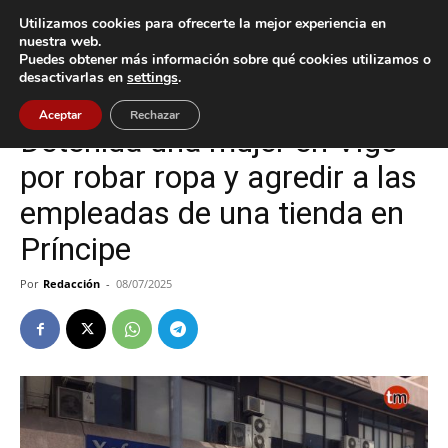
Utilizamos cookies para ofrecerte la mejor experiencia en
nuestra web.
Puedes obtener más información sobre qué cookies utilizamos o
Inicio
Sucesos
desactivarlas en
settings
.
Sucesos
Vigo
Aceptar
Rechazar
Detenida una mujer en Vigo
por robar ropa y agredir a las
empleadas de una tienda en
Príncipe
Por
Redacción
-
08/07/2025