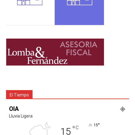
El Tiempo
OIA
Lluvia Ligera
°
15
°
C
15