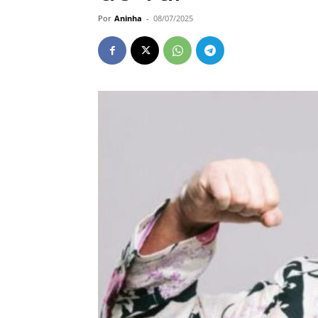
Por
Aninha
-
08/07/2025