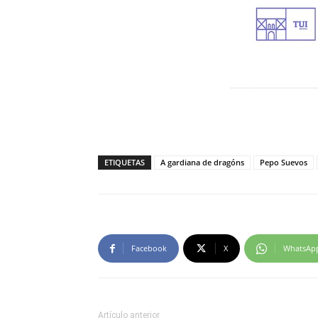
ETIQUETAS
A gardiana de dragóns
Pepo Suevos
Facebook
X
WhatsAp
Artículo anterior