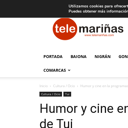
C
15
Aviso legal
Tarifas de publicidad
Oia
Utilizamos cookies para ofrecert
Puedes obtener más información
Telemariñas
PORTADA
BAIONA
NIGRÁN
GON
COMARCAS
Inicio
Cultura / Ocio
Humor y cine en la programaci
Cultura / Ocio
Tui
Humor y cine en
de Tui