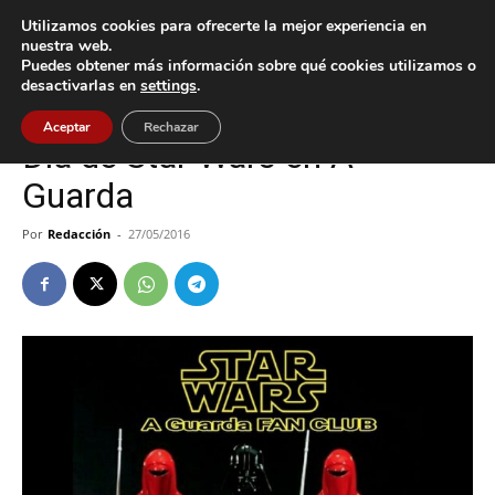
Utilizamos cookies para ofrecerte la mejor experiencia en
nuestra web.
Puedes obtener más información sobre qué cookies utilizamos o
Inicio
A Guarda
desactivarlas en
settings
.
A Guarda
Cultura / Ocio
Aceptar
Rechazar
Día de Star Wars en A
Guarda
Por
Redacción
-
27/05/2016