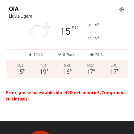
OIA
Lluvia Ligera
°
15
°
C
15
°
15
100 %
5.7kmh
75 %
JUE
VIE
SAB
DOM
LUN
15
°
19
°
16
°
17
°
17
°
Error, ¡no se ha establecido el ID del anuncio! ¡Comprueba
tu sintaxis!