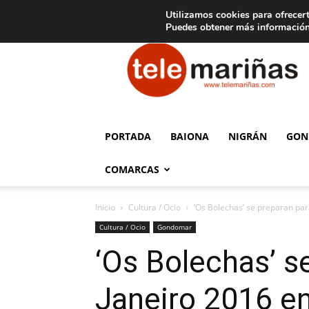
C
15
Aviso legal
Tarifas de publicidad
Oia
Utilizamos cookies para ofrecert
Puedes obtener más información
Telemariñas
PORTADA
BAIONA
NIGRÁN
GON
COMARCAS
Inicio
Cultura / Ocio
‘Os Bolechas’ se preparan para
Cultura / Ocio
Gondomar
‘Os Bolechas’ s
Janeiro 2016 