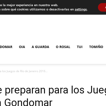
e la mejor experiencia en nuestra web.
 sobre qué cookies utilizamos o desactivarlas en
settings
.
DOMAR
OIA
A GUARDA
O ROSAL
TUI
TOMIÑO
 los Juegos de Río de Janeiro 2016...
e preparan para los Jue
en Gondomar