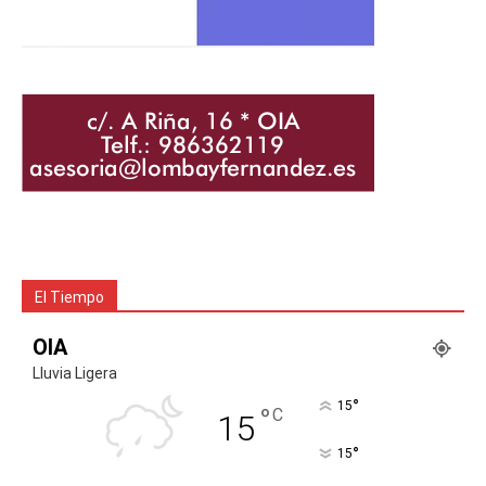
El Tiempo
OIA
Lluvia Ligera
°
15
°
C
15
°
15