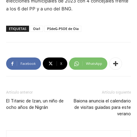
elecciones municipales de 2023 con 4 concejales frente
a los 6 del PP y a uno del BNG.
ETIQUETAS
Oia1
PSdeG-PSOE de Oia
Facebook
X
WhatsApp
Artículo anterior
Artículo siguiente
El Titanic de Izan, un niño de
Baiona anuncia el calendario
ocho años de Nigrán
de visitas guiadas para este
verano