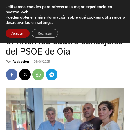
Utilizamos cookies para ofrecerte la mejor experiencia en
nuestra web.
Puedes obtener más información sobre qué cookies utilizamos o
Inicio
Oia
desactivarlas en
settings
.
Oia
Política
Aceptar
Rechazar
Dimiten los cuatro concejales
del PSOE de Oia
Por
Redacción
-
26/06/2025