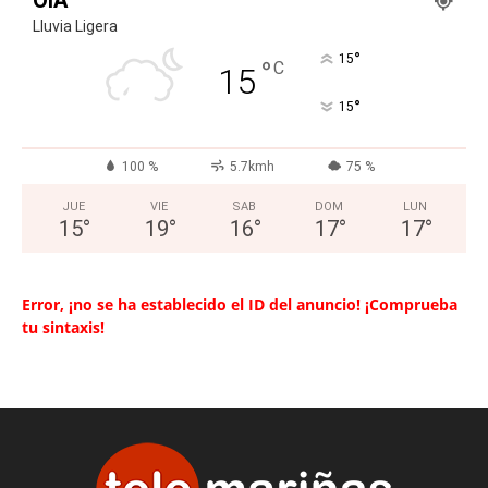
Lluvia Ligera
°
15
°
C
15
°
15
100 %
5.7kmh
75 %
JUE
VIE
SAB
DOM
LUN
15
°
19
°
16
°
17
°
17
°
Error, ¡no se ha establecido el ID del anuncio! ¡Comprueba
tu sintaxis!