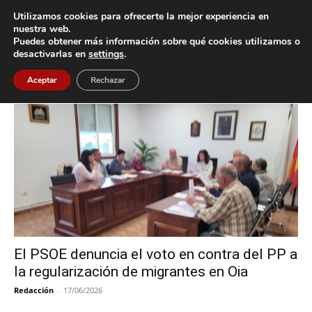
Utilizamos cookies para ofrecerte la mejor experiencia en
nuestra web.
Puedes obtener más información sobre qué cookies utilizamos o
Inicio
Etiquetas
PSdeG-PSOE de Oia
desactivarlas en
settings
.
Etiqueta: PSdeG-PSOE de Oia
Aceptar
Rechazar
El PSOE denuncia el voto en contra del PP a
la regularización de migrantes en Oia
Redacción
-
17/06/2026