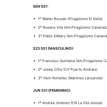
SEN SS1:
1º Walter Bouzán (Piragüismo El Sella)
2º Rosario Vila (Am.Piragüismo Canarias
3º Pablo StMary (Am.Piragüismo Canaria
S23 SS1 (MASCULINO):
1º Francisco Quintana (Am.Piragüismo C
2º Josep Cifre (CV Puerto Andratx)
3º Yann Rohellec (Marlines Lanzarote)
JUN 331 (FEMENINO):
1ª Andrea Jiménez (CN La Vila Joiosa)