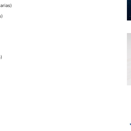
arias)
s)
)