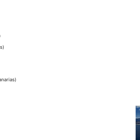
)
s)
anarias)