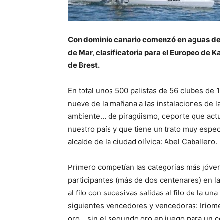
Con dominio canario comenzó en aguas de l
de Mar, clasificatoria para el Europeo de K
de Brest.
En total unos 500 palistas de 56 clubes de
nueve de la mañana a las instalaciones de 
ambiente… de piragüismo, deporte que actu
nuestro país y que tiene un trato muy espec
alcalde de la ciudad olívica: Abel Caballero.
Primero competían las categorías más jóvene
participantes (más de dos centenares) en l
al filo con sucesivas salidas al filo de la un
siguientes vencedores y vencedoras: Iriome
oro… sin el segundo oro en juego para un c