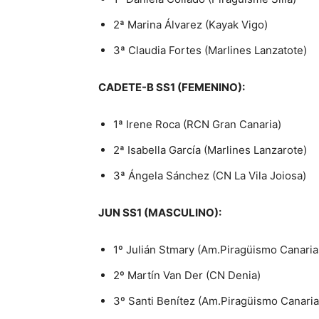
2ª Marina Álvarez (Kayak Vigo)
3ª Claudia Fortes (Marlines Lanzatote)
CADETE-B SS1 (FEMENINO):
1ª Irene Roca (RCN Gran Canaria)
2ª Isabella García (Marlines Lanzarote)
3ª Ángela Sánchez (CN La Vila Joiosa)
JUN SS1 (MASCULINO):
1º Julián Stmary (Am.Piragüismo Canaria
2º Martín Van Der (CN Denia)
3º Santi Benítez (Am.Piragüismo Canaria