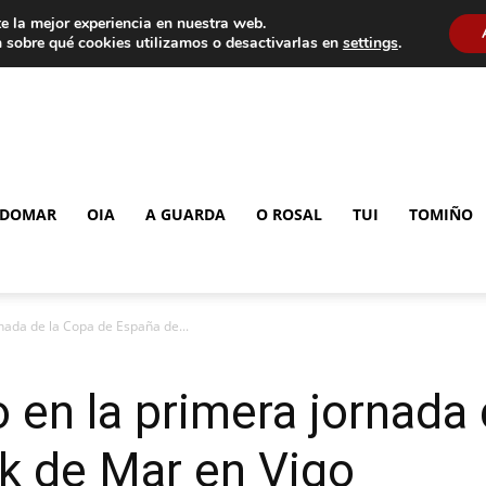
e la mejor experiencia en nuestra web.
 sobre qué cookies utilizamos o desactivarlas en
settings
.
DOMAR
OIA
A GUARDA
O ROSAL
TUI
TOMIÑO
nada de la Copa de España de...
 en la primera jornada
k de Mar en Vigo