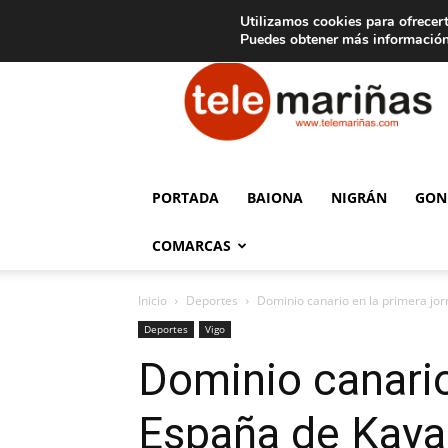
C
15
Aviso legal
Tarifas de publicidad
Oia
Utilizamos cookies para ofrecert
Puedes obtener más información
Telemariñas
PORTADA
BAIONA
NIGRÁN
GON
COMARCAS
Inicio
Deportes
Dominio canario en la primera jor
Deportes
Vigo
Dominio canario
España de Kaya