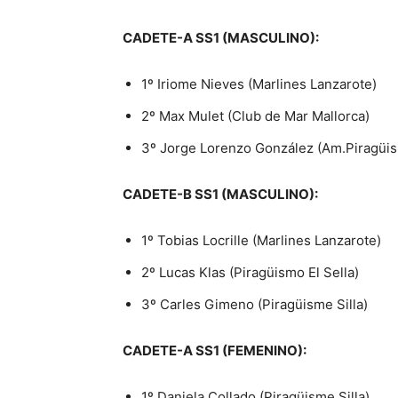
CADETE-A SS1 (MASCULINO):
1º Iriome Nieves (Marlines Lanzarote)
2º Max Mulet (Club de Mar Mallorca)
3º Jorge Lorenzo González (Am.Piragüi
CADETE-B SS1 (MASCULINO):
1º Tobias Locrille (Marlines Lanzarote)
2º Lucas Klas (Piragüismo El Sella)
3º Carles Gimeno (Piragüisme Silla)
CADETE-A SS1 (FEMENINO):
1º Daniela Collado (Piragüisme Silla)