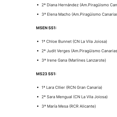
2ª Diana Hernández (Am.Piragüismo Can
3ª Elena Macho (Am.Piragüismo Canaria
MSEN SS1:
1ª Chloe Bunnet (CN La Vila Joiosa)
2ª Judit Verges (Am.Piragüismo Canarias
3ª Irene Gana (Marlines Lanzarote)
MS23 SS1:
1ª Lara Cllier (RCN Gran Canaria)
2ª Sara Mengual (CN La Vila Joiosa)
3ª María Mesa (RCR Alicante)