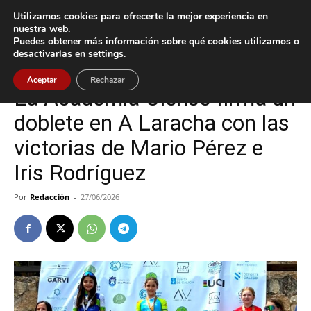
Utilizamos cookies para ofrecerte la mejor experiencia en
nuestra web.
Puedes obtener más información sobre qué cookies utilizamos o
Inicio
Deportes
desactivarlas en
settings
.
Deportes
Oia
Aceptar
Rechazar
La Academia Oiense firma un
doblete en A Laracha con las
victorias de Mario Pérez e
Iris Rodríguez
Por
Redacción
-
27/06/2026