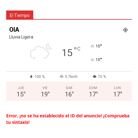
El Tiempo
OIA
Lluvia Ligera
°
15
°
C
15
°
15
100 %
5.7kmh
75 %
JUE
VIE
SAB
DOM
LUN
15
°
19
°
16
°
17
°
17
°
Error, ¡no se ha establecido el ID del anuncio! ¡Comprueba
tu sintaxis!