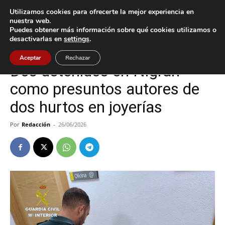
Utilizamos cookies para ofrecerte la mejor experiencia en
nuestra web.
Puedes obtener más información sobre qué cookies utilizamos o
Inicio
Baiona
desactivarlas en
settings
.
Baiona
Nigrán
Sucesos
Vigo
Aceptar
Rechazar
Dos detenidos en Nigrán
como presuntos autores de
dos hurtos en joyerías
Por
Redacción
-
26/06/2026