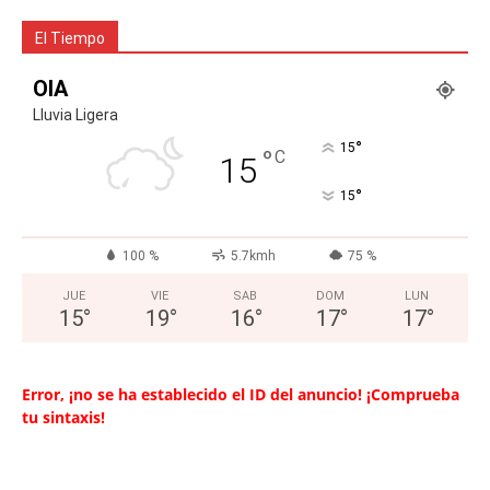
El Tiempo
OIA
Lluvia Ligera
°
15
°
C
15
°
15
100 %
5.7kmh
75 %
JUE
VIE
SAB
DOM
LUN
15
°
19
°
16
°
17
°
17
°
Error, ¡no se ha establecido el ID del anuncio! ¡Comprueba
tu sintaxis!