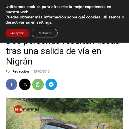
Utilizamos cookies para ofrecerte la mejor experiencia en
nuestra web.
Puedes obtener más información sobre qué cookies utilizamos o
Inicio
Nigrán
desactivarlas en
settings
.
Nigrán
Aceptar
Rechazar
Dos personas resultan ilesas
tras una salida de vía en
Nigrán
Por
Redacción
-
13/06/2015