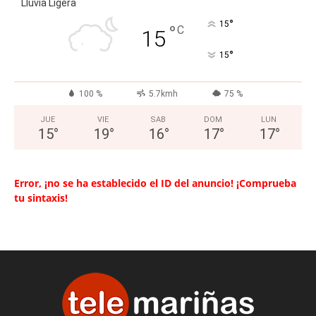
Lluvia Ligera
°
15
°
C
15
°
15
100 %
5.7kmh
75 %
JUE
VIE
SAB
DOM
LUN
15
°
19
°
16
°
17
°
17
°
Error, ¡no se ha establecido el ID del anuncio! ¡Comprueba
tu sintaxis!