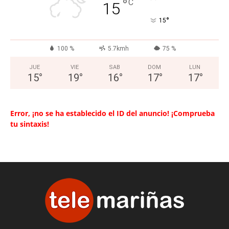
°
C
15
°
15
100 %
5.7kmh
75 %
JUE
VIE
SAB
DOM
LUN
15
°
19
°
16
°
17
°
17
°
Error, ¡no se ha establecido el ID del anuncio! ¡Comprueba
tu sintaxis!