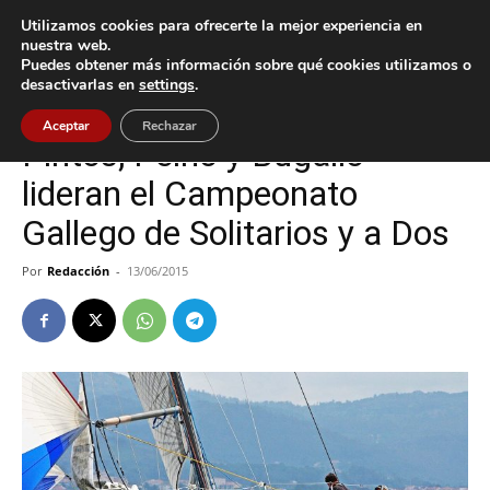
Utilizamos cookies para ofrecerte la mejor experiencia en
nuestra web.
Puedes obtener más información sobre qué cookies utilizamos o
Inicio
Baiona
desactivarlas en
settings
.
Baiona
Aceptar
Rechazar
Pintos, Peinó y Bugallo
lideran el Campeonato
Gallego de Solitarios y a Dos
Por
Redacción
-
13/06/2015