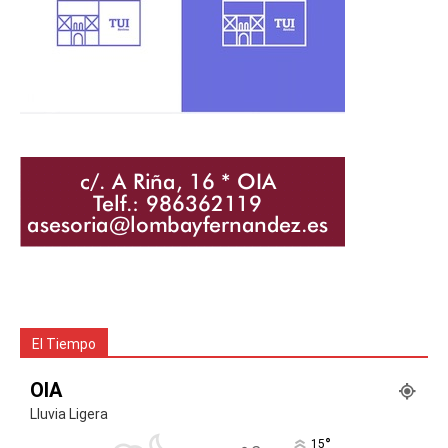
El Tiempo
OIA
Lluvia Ligera
°
15