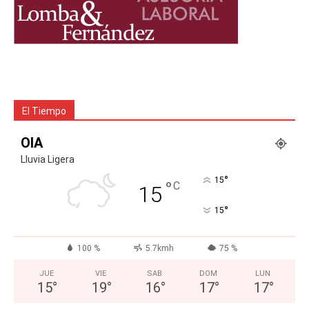
El Tiempo
OIA
Lluvia Ligera
°
15
°
C
15
°
15
100 %
5.7kmh
75 %
JUE
VIE
SAB
DOM
LUN
15
°
19
°
16
°
17
°
17
°