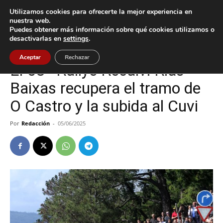
Utilizamos cookies para ofrecerte la mejor experiencia en
nuestra web.
Puedes obtener más información sobre qué cookies utilizamos o
Inicio
Deportes
desactivarlas en
settings
.
Deportes
Vigo
Aceptar
Rechazar
El 58º Rallye Recalvi Rías
Baixas recupera el tramo de
O Castro y la subida al Cuvi
Por
Redacción
-
05/06/2025