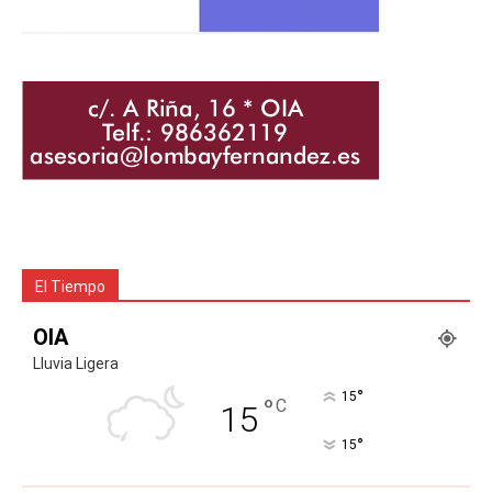
El Tiempo
OIA
Lluvia Ligera
°
15
°
C
15
°
15