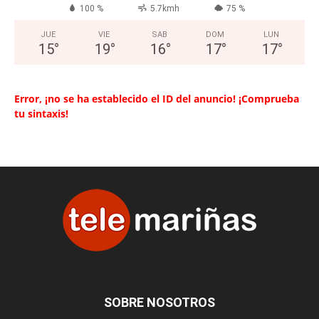
100 %
5.7kmh
75 %
JUE
VIE
SAB
DOM
LUN
15
°
19
°
16
°
17
°
17
°
Error, ¡no se ha establecido el ID del anuncio! ¡Comprueba
tu sintaxis!
SOBRE NOSOTROS