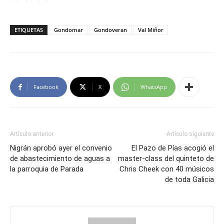
ETIQUETAS
Gondomar
Gondoveran
Val Miñor
Facebook
X
WhatsApp
Artículo anterior
Artículo siguiente
Nigrán aprobó ayer el convenio
El Pazo de Pías acogió el
de abastecimiento de aguas a
master-class del quinteto de
la parroquia de Parada
Chris Cheek con 40 músicos
de toda Galicia