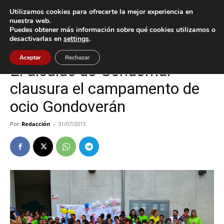
Utilizamos cookies para ofrecerte la mejor experiencia en
nuestra web.
Puedes obtener más información sobre qué cookies utilizamos o
Inicio
Gondomar
desactivarlas en
settings
.
Gondomar
Aceptar
Rechazar
El alcalde de Gondomar
clausura el campamento de
ocio Gondoverán
Por
Redacción
-
31/07/2015