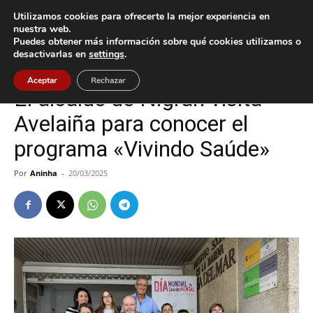
Utilizamos cookies para ofrecerte la mejor experiencia en
nuestra web.
Puedes obtener más información sobre qué cookies utilizamos o
Inicio
Cultura / Ocio
desactivarlas en
settings
.
Cultura / Ocio
Nigrán
Aceptar
Rechazar
El alcalde de Nigrán visita
Avelaiña para conocer el
programa «Vivindo Saúde»
Por
Aninha
-
20/03/2025