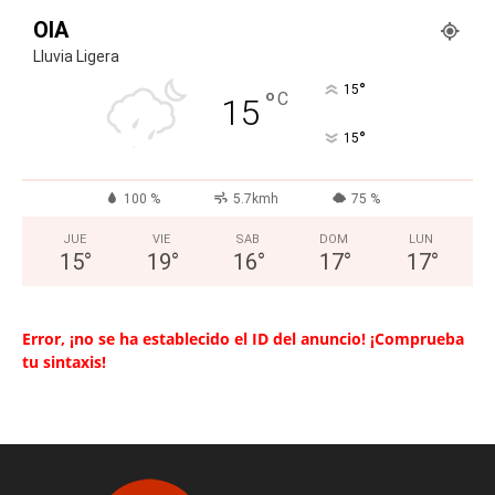
OIA
Lluvia Ligera
°
15
°
C
15
°
15
100 %
5.7kmh
75 %
JUE
VIE
SAB
DOM
LUN
15
°
19
°
16
°
17
°
17
°
Error, ¡no se ha establecido el ID del anuncio! ¡Comprueba
tu sintaxis!