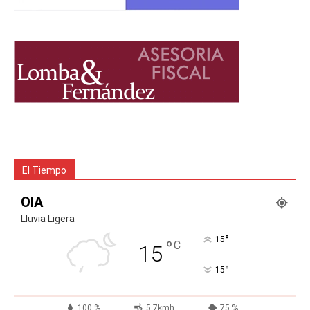
El Tiempo
OIA
Lluvia Ligera
°
15
°
C
15
°
15
100 %
5.7kmh
75 %