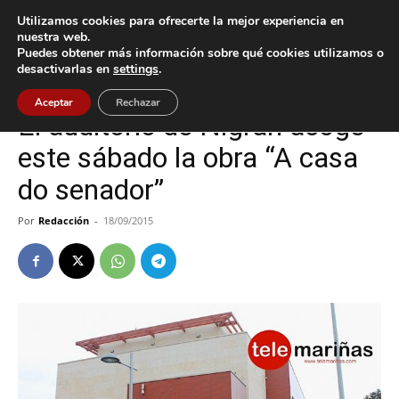
Utilizamos cookies para ofrecerte la mejor experiencia en
nuestra web.
Puedes obtener más información sobre qué cookies utilizamos o
Inicio
Nigrán
desactivarlas en
settings
.
Nigrán
Aceptar
Rechazar
El auditorio de Nigrán acoge
este sábado la obra “A casa
do senador”
Por
Redacción
-
18/09/2015