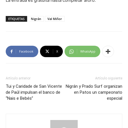
La entrada es gratuita hasta completar aforo.
ETIQUETAS
Nigrán
Val Miñor
Facebook
X
WhatsApp
Artículo anterior
Artículo siguiente
Tui y Caridade de San Vicente
Nigrán y Prado Surf organizan
de Paúl impulsan el banco de
en Patos un campeonato
“Nais e Bebés”
especial