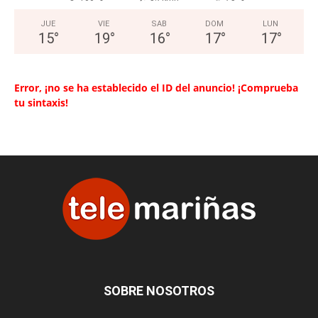
JUE
VIE
SAB
DOM
LUN
15
°
19
°
16
°
17
°
17
°
Error, ¡no se ha establecido el ID del anuncio! ¡Comprueba
tu sintaxis!
SOBRE NOSOTROS