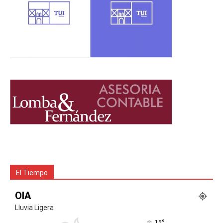
El Tiempo
OIA
Lluvia Ligera
°
15