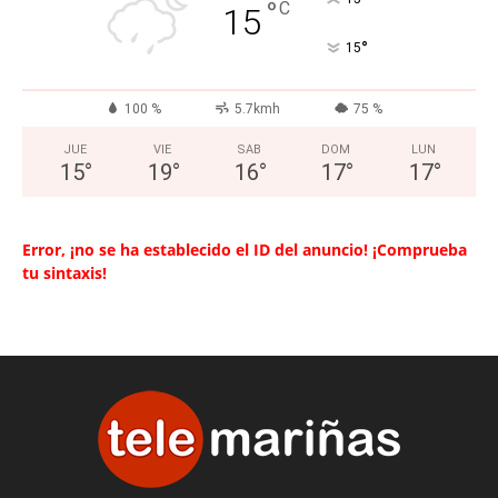
°
C
15
°
15
100 %
5.7kmh
75 %
JUE
VIE
SAB
DOM
LUN
15
°
19
°
16
°
17
°
17
°
Error, ¡no se ha establecido el ID del anuncio! ¡Comprueba
tu sintaxis!