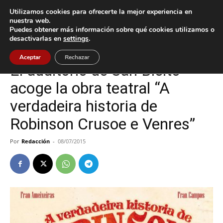
Utilizamos cookies para ofrecerte la mejor experiencia en
nuestra web.
Puedes obtener más información sobre qué cookies utilizamos o
Inicio
A Guarda
desactivarlas en
settings
.
A Guarda
Aceptar
Rechazar
El auditorio de San Bieito
acoge la obra teatral “A
verdadeira historia de
Robinson Crusoe e Venres”
Por
Redacción
-
08/07/2015