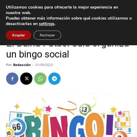
Utilizamos cookies para ofrecerte la mejor experiencia en
nuestra web.
Puedes obtener más información sobre qué cookies utilizamos o
Inicio
Baiona
desactivarlas en
settings
.
Baiona
Aceptar
Rechazar
El Baíña Fútbol Sala organiza
un bingo social
Por
Redacción
-
01/09/2023