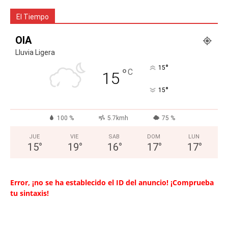
El Tiempo
OIA
Lluvia Ligera
°
15
°
C
15
°
15
100 %
5.7kmh
75 %
JUE
VIE
SAB
DOM
LUN
15
°
19
°
16
°
17
°
17
°
Error, ¡no se ha establecido el ID del anuncio! ¡Comprueba
tu sintaxis!