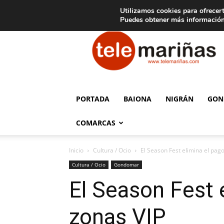
C
15
Aviso legal
Tarifas de publicidad
Oia
Utilizamos cookies para ofrecert
Puedes obtener más información
Telemariñas
PORTADA
BAIONA
NIGRÁN
GON
COMARCAS
Inicio
Cultura / Ocio
El Season Fest elimina el pago
Cultura / Ocio
Gondomar
El Season Fest 
zonas VIP