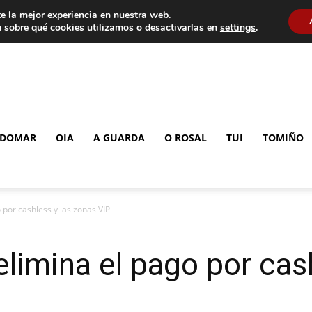
e la mejor experiencia en nuestra web.
 sobre qué cookies utilizamos o desactivarlas en
settings
.
DOMAR
OIA
A GUARDA
O ROSAL
TUI
TOMIÑO
 por cashless y las zonas VIP
elimina el pago por cash