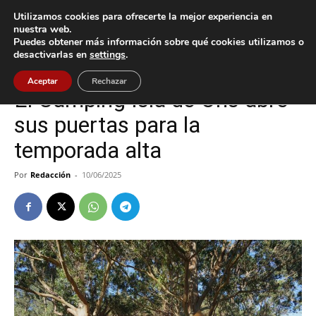
Utilizamos cookies para ofrecerte la mejor experiencia en
nuestra web.
Puedes obtener más información sobre qué cookies utilizamos o
Inicio
Vigo
desactivarlas en
settings
.
Vigo
Aceptar
Rechazar
El Camping Isla de Ons abre
sus puertas para la
temporada alta
Por
Redacción
-
10/06/2025