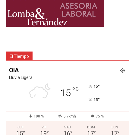
El Tiempo
OIA
Lluvia Ligera
°
15
°
C
15
°
15
100 %
5.7kmh
75 %
JUE
VIE
SAB
DOM
LUN
15
°
19
°
16
°
17
°
17
°