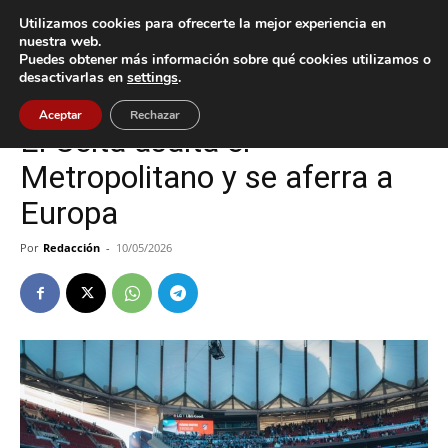
Utilizamos cookies para ofrecerte la mejor experiencia en
nuestra web.
Puedes obtener más información sobre qué cookies utilizamos o
Inicio
Celta
desactivarlas en
settings
.
Celta
Deportes
Vigo
Aceptar
Rechazar
El Celta asalta el
Metropolitano y se aferra a
Europa
Por
Redacción
-
10/05/2026