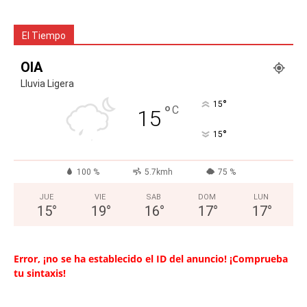
El Tiempo
OIA
Lluvia Ligera
°
15
°
C
15
°
15
100 %
5.7kmh
75 %
JUE
VIE
SAB
DOM
LUN
15
°
19
°
16
°
17
°
17
°
Error, ¡no se ha establecido el ID del anuncio! ¡Comprueba
tu sintaxis!