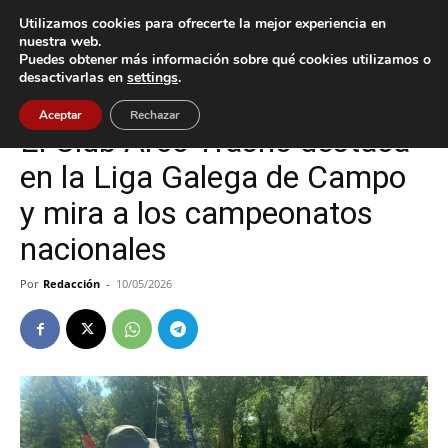
Utilizamos cookies para ofrecerte la mejor experiencia en
nuestra web.
Puedes obtener más información sobre qué cookies utilizamos o
Inicio
Deportes
desactivarlas en
settings
.
Deportes
Tomiño
Aceptar
Rechazar
El Club Arco Trasno destaca
en la Liga Galega de Campo
y mira a los campeonatos
nacionales
Por
Redacción
-
10/05/2026