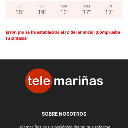
JUE
VIE
SAB
DOM
LUN
15
°
19
°
16
°
17
°
17
°
Error, ¡no se ha establecido el ID del anuncio! ¡Comprueba
tu sintaxis!
SOBRE NOSOTROS
Telemariñas es un periódico digital que informa