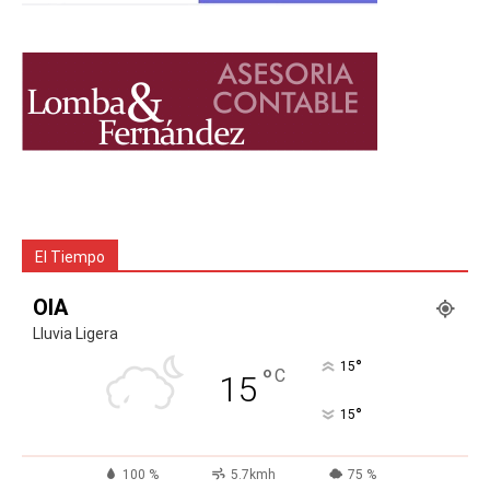
El Tiempo
OIA
Lluvia Ligera
°
15
°
C
15
°
15
100 %
5.7kmh
75 %