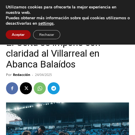
Utilizamos cookies para ofrecerte la mejor experiencia en
nuestra web.
Puedes obtener más información sobre qué cookies utilizamos o
Inicio
Celta
desactivarlas en
settings
.
Celta
Vigo
Aceptar
Rechazar
El Celta se impone con
claridad al Villarreal en
Abanca Balaídos
Por
Redacción
-
24/04/2025