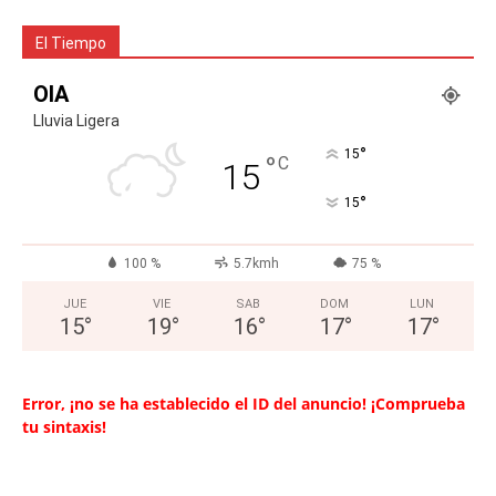
El Tiempo
OIA
Lluvia Ligera
°
15
°
C
15
°
15
100 %
5.7kmh
75 %
JUE
VIE
SAB
DOM
LUN
15
°
19
°
16
°
17
°
17
°
Error, ¡no se ha establecido el ID del anuncio! ¡Comprueba
tu sintaxis!