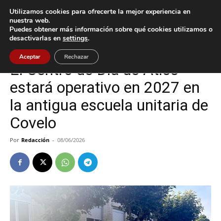
Utilizamos cookies para ofrecerte la mejor experiencia en
nuestra web.
Puedes obtener más información sobre qué cookies utilizamos o
Inicio
O Porriño
desactivarlas en
settings
.
O Porriño
Aceptar
Rechazar
El Centro de Día de Atios
estará operativo en 2027 en
la antigua escuela unitaria de
Covelo
Por
Redacción
-
08/06/2026