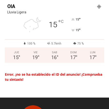
OIA
Lluvia Ligera
°
15
°
C
15
°
15
100 %
5.7kmh
75 %
JUE
VIE
SAB
DOM
LUN
15
°
19
°
16
°
17
°
17
°
Error, ¡no se ha establecido el ID del anuncio! ¡Comprueba
tu sintaxis!