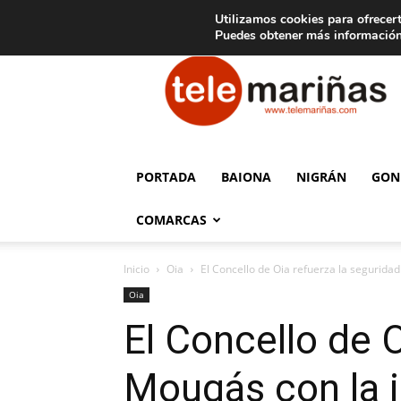
C
15
Aviso legal
Tarifas de publicidad
Oia
Utilizamos cookies para ofrecert
Puedes obtener más información
Telemariñas
PORTADA
BAIONA
NIGRÁN
GON
COMARCAS
Inicio
Oia
El Concello de Oia refuerza la seguridad 
Oia
El Concello de O
Mougás con la i