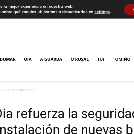
e la mejor experiencia en nuestra web.
 sobre qué cookies utilizamos o desactivarlas en
settings
.
DOMAR
OIA
A GUARDA
O ROSAL
TUI
TOMIÑO
vial en Mougás con la...
ia refuerza la segurida
nstalación de nuevas b