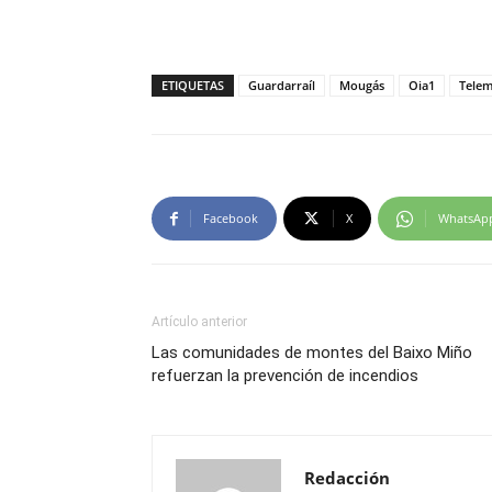
ETIQUETAS
Guardarraíl
Mougás
Oia1
Telem
Facebook
X
WhatsAp
Artículo anterior
Las comunidades de montes del Baixo Miño
refuerzan la prevención de incendios
Redacción