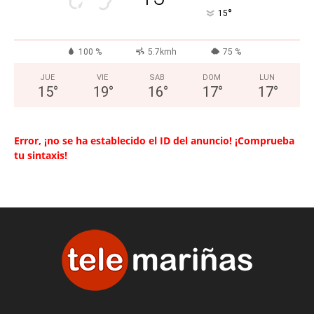
°
15
100 %
5.7kmh
75 %
JUE
VIE
SAB
DOM
LUN
15
°
19
°
16
°
17
°
17
°
Error, ¡no se ha establecido el ID del anuncio! ¡Comprueba
tu sintaxis!