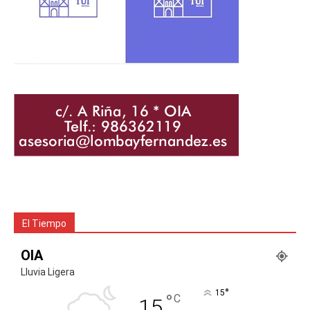
El Tiempo
OIA
Lluvia Ligera
°
15
°
C
15