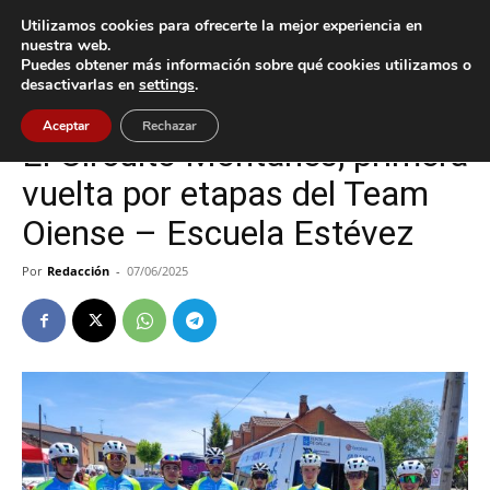
Utilizamos cookies para ofrecerte la mejor experiencia en
nuestra web.
Puedes obtener más información sobre qué cookies utilizamos o
Inicio
Deportes
desactivarlas en
settings
.
Deportes
Oia
Aceptar
Rechazar
El Circuito Montañés, primera
vuelta por etapas del Team
Oiense – Escuela Estévez
Por
Redacción
-
07/06/2025