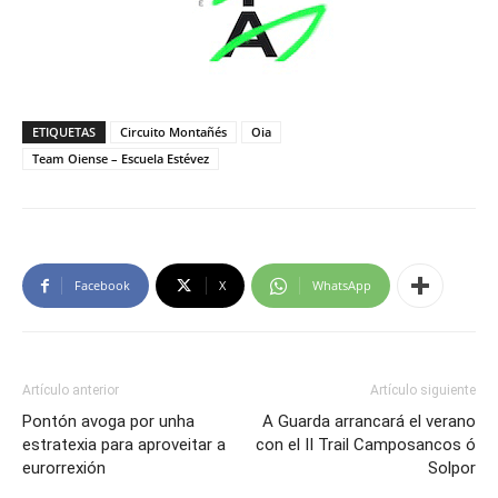
ETIQUETAS
Circuito Montañés
Oia
Team Oiense – Escuela Estévez
Facebook
X
WhatsApp
Artículo anterior
Artículo siguiente
Pontón avoga por unha
A Guarda arrancará el verano
estratexia para aproveitar a
con el II Trail Camposancos ó
eurorrexión
Solpor