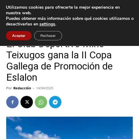
Utilizamos cookies para ofrecerte la mejor experiencia en
nuestra web.
Puedes obtener más información sobre qué cookies utilizamos o
Inicio
Deportes
desactivarlas en
settings
.
Deportes
Tomiño
Aceptar
Rechazar
El Club Deportivo Miño-
Teixugos gana la II Copa
Gallega de Promoción de
Eslalon
Por
Redacción
-
14/04/2025