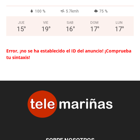
100 %
5.7kmh
75 %
JUE
VIE
SAB
DOM
LUN
15
°
19
°
16
°
17
°
17
°
Error, ¡no se ha establecido el ID del anuncio! ¡Comprueba
tu sintaxis!