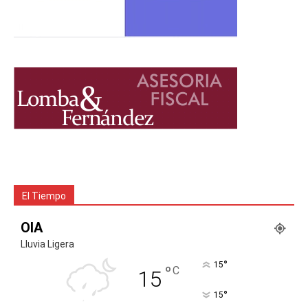
El Tiempo
OIA
Lluvia Ligera
°
15
°
C
15
°
15